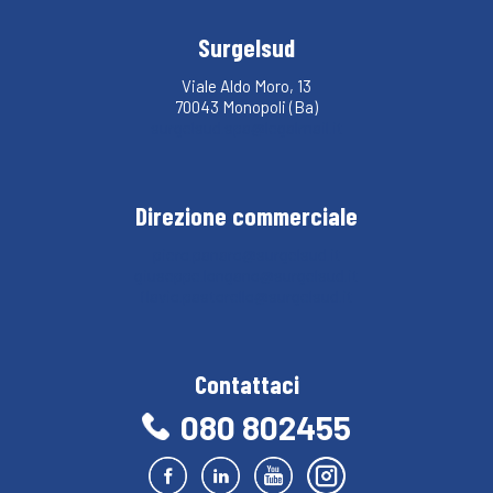
Surgelsud
Viale Aldo Moro, 13
70043 Monopoli (Ba)
surgelsud.spa@legalmail.it
Direzione commerciale
piero.panaro@surgelsud.it
giuseppe.longano@surgelsud.it
flavio.pastorello@surgelsud.it
Contattaci
080 802455