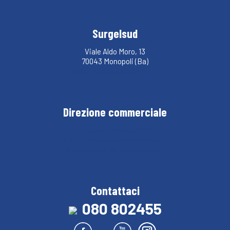
Surgelsud
Viale Aldo Moro, 13
70043 Monopoli (Ba)
surgelsud.spa@legalmail.it
Direzione commerciale
piero.panaro@surgelsud.it
giuseppe.longano@surgelsud.it
flavio.pastorello@surgelsud.it
Contattaci
080 802455