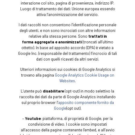
interazione col sito, pagina di provenienza, indirizzo IP.
Luogo di trattamento dei dati: Unione europea essendo
attiva l’anonimizzazione del servizio.
I dati raccolti non consentono l’identificazione personale
degli utenti, e non sono incrociati con altre informazioni
relative alla stessa persone. Sono
trattati in
forma
aggregata e anonimizzati
(troncati all’ultimo
ottetto). In base ad apposito accordo (DPA) è vietato a
Google Inc. (responsabile del trattamento) l’incrocio di tali
dati con quelli ricavati da altri servizi.
Ulteriori informazioni sui cookies di Google Analytics si
trovano alla pagina
Google Analytics Cookie Usage on
Websites
.
L’utente può
disabilitare
(opt-out) in modo selettivo la
raccolta dei dati da parte di Google Analytics installando
sul proprio browser l’
apposito componente fornito da
Google
(opt out).
–
Youtube
: piattaforma, di proprietà di Google, per la
condivisione di video. I cookie sono impostati
all’accesso della pagine contenente l’embed, e all’avvio