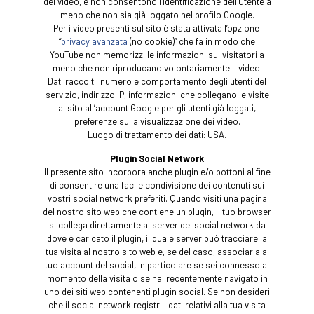
del video, e non consentono l’identificazione dell’Utente a
meno che non sia già loggato nel profilo Google.
Per i video presenti sul sito è stata attivata l’opzione
“
privacy avanzata
(no cookie)” che fa in modo che
YouTube non memorizzi le informazioni sui visitatori a
meno che non riproducano volontariamente il video.
Dati raccolti: numero e comportamento degli utenti del
servizio, indirizzo IP, informazioni che collegano le visite
al sito all’account Google per gli utenti già loggati,
preferenze sulla visualizzazione dei video.
Luogo di trattamento dei dati: USA.
Plugin Social Network
Il presente sito incorpora anche plugin e/o bottoni al fine
di consentire una facile condivisione dei contenuti sui
vostri social network preferiti. Quando visiti una pagina
del nostro sito web che contiene un plugin, il tuo browser
si collega direttamente ai server del social network da
dove è caricato il plugin, il quale server può tracciare la
tua visita al nostro sito web e, se del caso, associarla al
tuo account del social, in particolare se sei connesso al
momento della visita o se hai recentemente navigato in
uno dei siti web contenenti plugin social. Se non desideri
che il social network registri i dati relativi alla tua visita