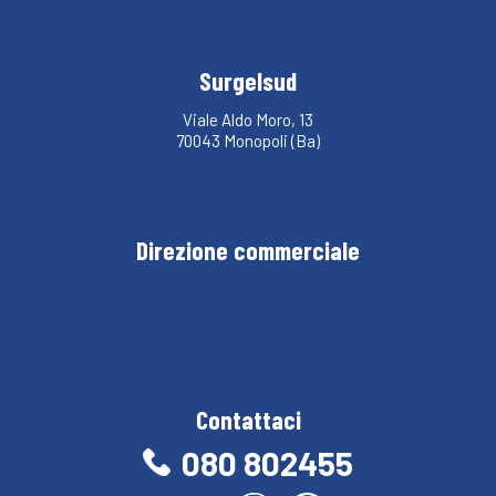
Surgelsud
Viale Aldo Moro, 13
70043 Monopoli (Ba)
surgelsud.spa@legalmail.it
Direzione commerciale
piero.panaro@surgelsud.it
giuseppe.longano@surgelsud.it
flavio.pastorello@surgelsud.it
Contattaci
080 802455